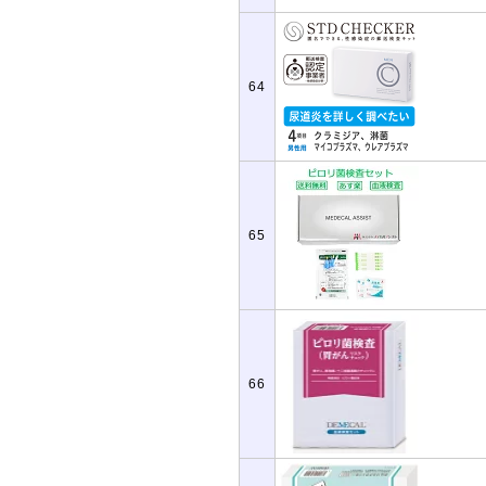
64
65
66