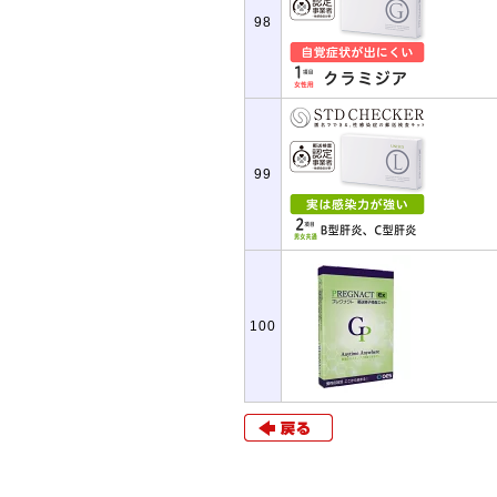
98
99
100