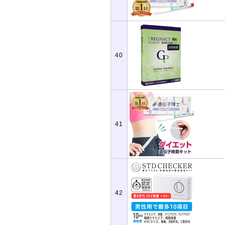
40
41
42