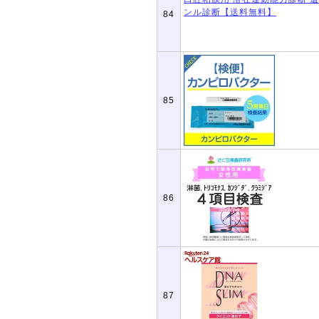
84
85
86
87