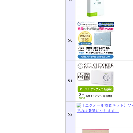
50
51
52