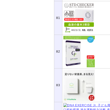
81
82
83