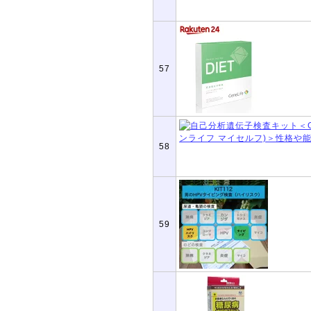
57
58
59