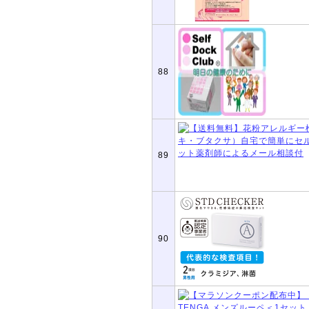
88
89
90