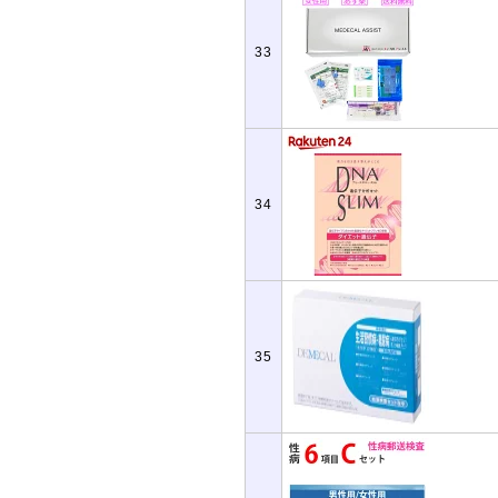
33
34
35