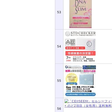
53
54
55
56