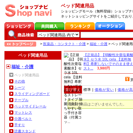
ベッド関連用品
ショッピングモール（無料登録）ショップナビ
ネットショッピングサイトをご紹介しており
>
医薬品・コンタクト・介護
>
福祉・介護
>
ベッド関連用
ベッド関連用品
【正規品】【弱酸性次亜塩素
水】セラ水 10L cela 【送料無
料】希釈しないでそのまま使
福祉・介護
スト...
3,980円
ベッド関連用品
その他
シーツ
並び替え
標準 |
価格が安い
|
価格が高
スライディングボード
テーブル
該当の商品はございませんでした。
ベッドサイドレール
マットレス
介護ベルト
手すり
読書スタンド