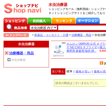
水虫治療器
ショッピングモール（無料登録）ショップナビ
ネットショッピングサイトをご紹介しており
>
医薬品・コンタクト・介護
>
治療機器・用品
>
水虫治療
水虫治療器
オムロン OMRON 公式 ネブラ
ザ NE-C803 ネブライザー吸
携帯用 家庭用 喘息 静...
9,9
治療機器・用品
水虫治療器
並び替え
標準 |
価格が安い
|
価格が高
該当の商品はございませんでした。