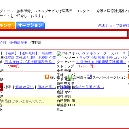
グモール（無料登録）ショップナビでは医薬品・コンタクト・介護 > 医療計測器 
サイトをご紹介しております。
WEBショップ登録(
介護
>
医療計測器
>
前屈計
【在庫】【送料無料】非接触型
パルスオキシメーター カバー ス
体温計 赤外線 計測計 学校用 企業
トラップ 小型 軽量 手軽 コンパク
用 非接触式 LCD大画面表示 発...
ト 電池付 血中酸素濃度計 酸素...
7,980円
12,800円
買い物可能
共同購入
スーパーオークション
え
標準 |
価格が安い
|
価格が高い
|
新着順
|
感想の件数が多い
|
の商品はございませんでした。