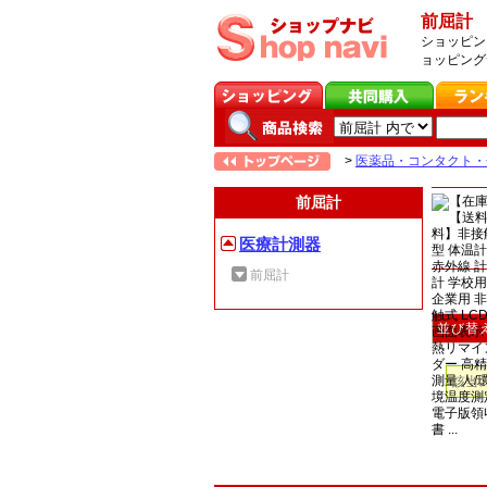
前屈計
ショッピン
ョッピング
>
医薬品・コンタクト・
前屈計
医療計測器
前屈計
並び替
該当