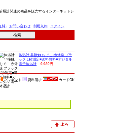
> 前屈計関連の商品を販売するインターネットシ
無料)
|
お問い合わせ
|
利用規約
|
ログイン
体温計 非接触 おでこ 赤外線 ブラ
ック 1秒測定■送料無料■デジタル
電子体温計
9,980円
プレゼント
資料請求
カードOK