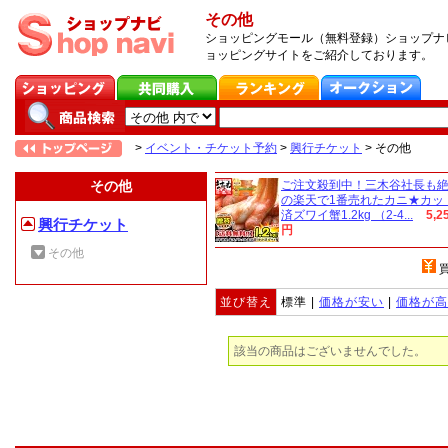
その他
ショッピングモール（無料登録）ショップナビ
ョッピングサイトをご紹介しております。
>
イベント・チケット予約
>
興行チケット
>
その他
その他
ご注文殺到中！三木谷社長も
の楽天で1番売れたカニ★カッ
済ズワイ蟹1.2kg （2-4...
5,2
興行チケット
円
その他
並び替え
標準 |
価格が安い
|
価格が高
該当の商品はございませんでした。